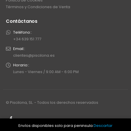
Política de Cookies
Términos y Condiciones de Venta
Contáctanos
Teléfono::
+34 639 151 777
Email::
clientes@piscilona.es
Horario::
Lunes - Viernes / 9:00 AM - 6:00 PM
© Piscilona, SL. - Todos los derechos reservados
Envíos disponibles solo para peninsula
Descartar