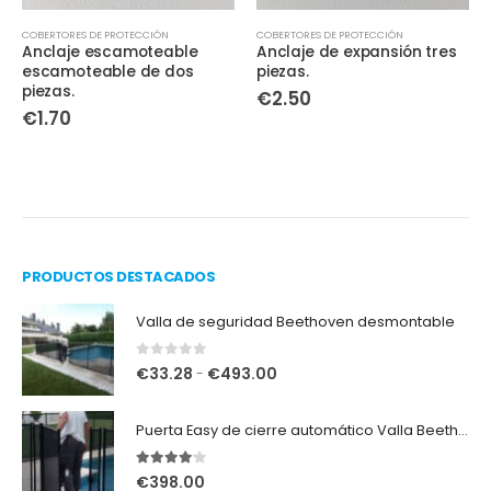
E
COBERTORES DE PROTECCIÓN
COBERTORES DE PROTECCIÓN
Anclaje escamoteable
Anclaje de expansión tres
escamoteable de dos
piezas.
piezas.
€
2.50
€
1.70
PRODUCTOS DESTACADOS
Valla de seguridad Beethoven desmontable
0
out of 5
R
€
33.28
€
493.00
-
a
n
Puerta Easy de cierre automático Valla Beethoven desmontable.
g
o
4.00
out of 5
€
398.00