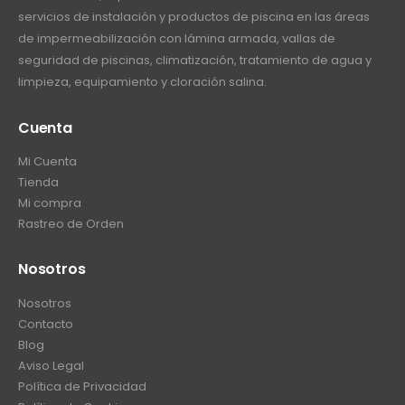
0
e
servicios de instalación y productos de piscina en las áreas
d
.
.
€
e
de impermeabilización con lámina armada, vallas de
7
0
2
s
seguridad de piscinas, climatización, tratamiento de agua y
2
0
6
d
limpieza, equipamiento y cloración salina.
h
8
e
a
.
€
Cuenta
s
0
3
t
0
Mi Cuenta
0
a
h
Tienda
.
€
a
Mi compra
0
2
s
Rastreo de Orden
0
6
t
h
7
a
a
Nosotros
.
€
s
0
2
Nosotros
t
0
8
Contacto
a
8
Blog
€
.
Aviso Legal
1
0
Política de Privacidad
6
0