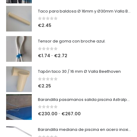
d
e
Taco para baldosa Ø 16mm y Ø30mm Valla Beethoven
p
r
0
out of 5
€
2.45
e
c
Tensor de goma con broche azul.
i
o
0
out of 5
R
€
1.74
€
2.72
-
s
a
:
n
Tapón taco 30 / 16 mm Ø Valla Beethoven
d
g
e
o
0
out of 5
€
2.25
s
d
d
e
Barandilla pasamanos salida piscina Astralpool AISI 316.
e
p
€
r
0
out of 5
R
€
230.00
€
267.00
-
3
e
a
3
c
n
.
Barandilla mediana de piscina en acero inoxidable Aisi 316.
i
g
2