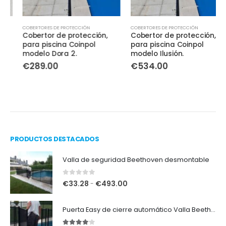
Este producto tiene múltiples variantes. Las opciones se pueden elegir en la página de producto
Este producto tiene múltiples variantes. Las opciones se pueden elegir en la página de producto
E
COBERTORES DE PROTECCIÓN
COBERTORES DE PROTECCIÓN
Cobertor de protección,
Cobertor de protección,
para piscina Coinpol
para piscina Coinpol
modelo Dora 2.
modelo Ilusión.
€
289.00
€
534.00
PRODUCTOS DESTACADOS
Valla de seguridad Beethoven desmontable
0
out of 5
R
€
33.28
€
493.00
-
a
n
Puerta Easy de cierre automático Valla Beethoven desmontable.
g