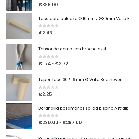
o
4.00
out of 5
€
398.00
d
e
Taco para baldosa Ø 16mm y Ø30mm Valla Beethoven
p
r
0
out of 5
€
2.45
e
c
Tensor de goma con broche azul.
i
o
0
out of 5
R
€
1.74
€
2.72
-
s
a
:
n
Tapón taco 30 / 16 mm Ø Valla Beethoven
d
g
e
o
0
out of 5
€
2.25
s
d
d
e
Barandilla pasamanos salida piscina Astralpool AISI 316.
e
p
€
r
0
out of 5
R
€
230.00
€
267.00
-
3
e
a
3
c
n
.
Barandilla mediana de piscina en acero inoxidable Aisi 316.