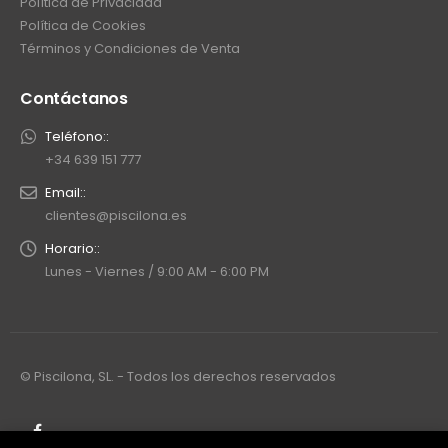
Política de Privacidad
6
0
Política de Cookies
0
Términos y Condiciones de Venta
.
0
Contáctanos
0
Teléfono::
+34 639 151 777
Email::
clientes@piscilona.es
Horario::
Lunes - Viernes / 9:00 AM - 6:00 PM
© Piscilona, SL. - Todos los derechos reservados