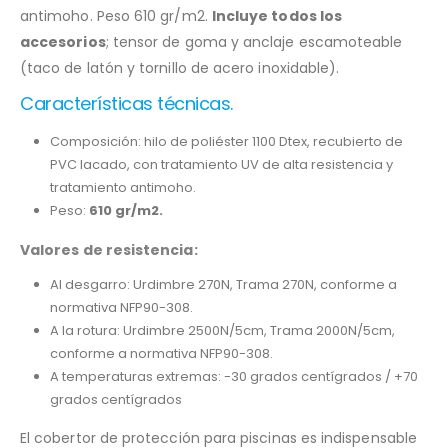
antimoho. Peso 610 gr/m2.
Incluye todos los
accesorios
; tensor de goma y anclaje escamoteable
(taco de latón y tornillo de acero inoxidable).
Características técnicas.
Composición: hilo de poliéster 1100 Dtex, recubierto de
PVC lacado, con tratamiento UV de alta resistencia y
tratamiento antimoho.
Peso:
610 gr/m2.
Valores de resistencia:
Al desgarro: Urdimbre 270N, Trama 270N, conforme a
normativa NFP90-308.
A la rotura: Urdimbre 2500N/5cm, Trama 2000N/5cm,
conforme a normativa NFP90-308.
A temperaturas extremas: -30 grados centígrados / +70
grados centígrados
El cobertor de protección para piscinas es indispensable