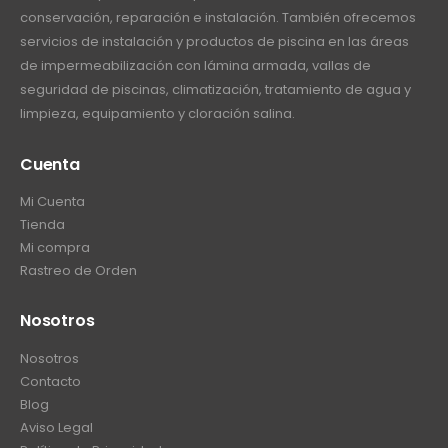
3
d
conservación, reparación e instalación. También ofrecemos
:
2
0
e
servicios de instalación y productos de piscina en las áreas
d
.
.
€
e
de impermeabilización con lámina armada, vallas de
7
0
2
s
seguridad de piscinas, climatización, tratamiento de agua y
2
0
6
d
limpieza, equipamiento y cloración salina.
h
8
e
a
.
€
Cuenta
s
0
3
t
0
Mi Cuenta
0
a
h
Tienda
.
€
a
Mi compra
0
2
s
Rastreo de Orden
0
6
t
h
7
a
a
Nosotros
.
€
s
0
2
Nosotros
t
0
8
Contacto
a
8
Blog
€
.
Aviso Legal
1
0